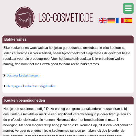
Bakkersmes
Elke keukenprins weet wel dat het juiste gereedschap onmisbaar in elke keuken is.
Ieder keukenmes is verschillend, neem bijvoorbeeld het slagersmes dit geeft het beste
resultaat voor die productgroep. Voor het beste snijresultaat is leren snijden wel zo
handig, dan komt het mes extra goed tot haar recht. bakkersmes
Business keukenmessen
Startpagina keukenbenodigdheden
Keuken benodigdheden
Heb je een steakmes nodig? Deze en nog een groot aantal andere messen kan je bij
ons vinden. Onmiddelijk merk je een significant verschil terug in je gerechten, je zou zo
de professionele keuken in kunnen. Helemaal door het brood snijden in maar 1
beweging. Met een magneetstrip hang je weer je keukenmes op, dit is een veel gekozen
manier. Vergeet overigens niet je keukenmes schoon te maken, dit doe je onder de