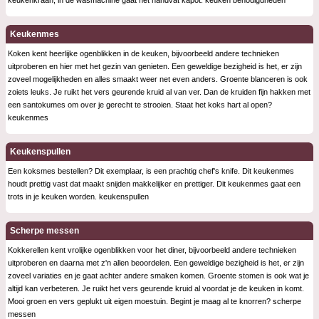
keukenkraan, in de wasmachine gaat het handvat kapot. keuken benodigdheden
Keukenmes
Koken kent heerlijke ogenblikken in de keuken, bijvoorbeeld andere technieken
uitproberen en hier met het gezin van genieten. Een geweldige bezigheid is het, er zijn
zoveel mogelijkheden en alles smaakt weer net even anders. Groente blanceren is ook
zoiets leuks. Je ruikt het vers geurende kruid al van ver. Dan de kruiden fijn hakken met
een santokumes om over je gerecht te strooien. Staat het koks hart al open?
keukenmes
Keukenspullen
Een koksmes bestellen? Dit exemplaar, is een prachtig chef's knife. Dit keukenmes
houdt prettig vast dat maakt snijden makkelijker en prettiger. Dit keukenmes gaat een
trots in je keuken worden. keukenspullen
Scherpe messen
Kokkerellen kent vrolijke ogenblikken voor het diner, bijvoorbeeld andere technieken
uitproberen en daarna met z'n allen beoordelen. Een geweldige bezigheid is het, er zijn
zoveel variaties en je gaat achter andere smaken komen. Groente stomen is ook wat je
altijd kan verbeteren. Je ruikt het vers geurende kruid al voordat je de keuken in komt.
Mooi groen en vers geplukt uit eigen moestuin. Begint je maag al te knorren? scherpe
messen